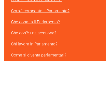
Com'è composto il Parlamento?
Che cosa fa il Parlamento?
Che cos'è una sessione?
Chi lavora in Parlamento?
Come si diventa parlamentari?
Che cos'è un partito?
Che cos'è un gruppo parlamentare?
Che cos'è una commissione?
Di quali strumenti dispongono i parlamentari?