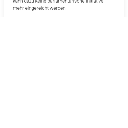
kann dazu keine parlamentarische Initiative
mehr eingereicht werden.
DETAILS
DIE MOTION
Eine Motion verpflichtet den Bundesrat dazu,
innerhalb von zwei Jahren ein Gesetz
auszuarbeiten oder eine bestimmte Massnahme
zu ergreifen.
DETAILS