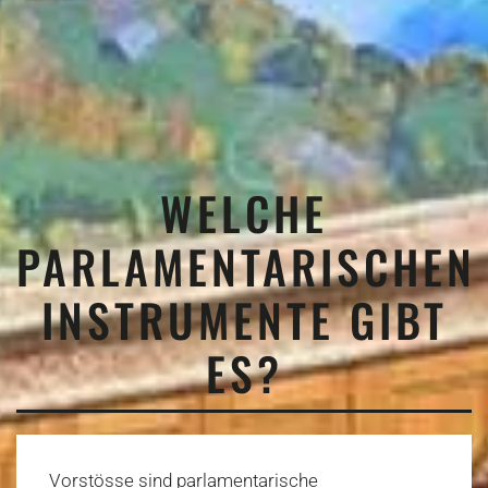
WELCHE
PARLAMENTARISCHEN
INSTRUMENTE GIBT
ES?
Vorstösse sind parlamentarische