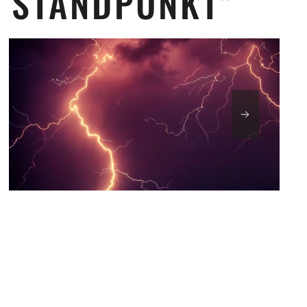
N STANDPUNKT"
ALS FOLGE DER REAKTORKATASTROPHE IN
FUKUSHIMA IM JAHR 2011 HABEN…