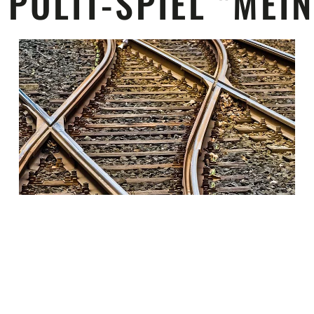
 POLIT-SPIEL "MEI
DIE SCHWEIZER BEVÖLKERUNG IST SEHR
MOBIL. ZÄHLT MAN SÄMTLICHE...