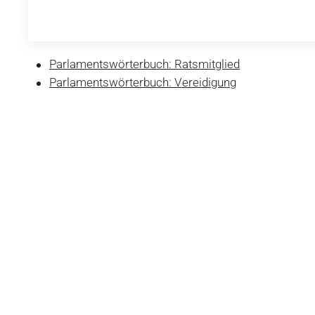
Parlamentswörterbuch: Ratsmitglied
Parlamentswörterbuch: Vereidigung
WAHLEN
Wer Schweizer Bürgerin oder Bürger und volljähri
Parlamentswahlen finden alle vier Jahre statt. W
Kandidaten aus dem Kanton, in dem man wohnt.