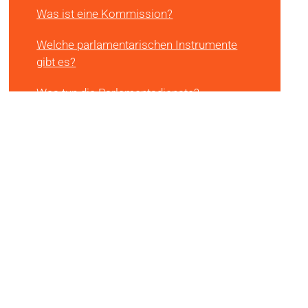
Was ist eine Kommission?
Welche parlamentarischen Instrumente
gibt es?
Was tun die Parlamentsdienste?