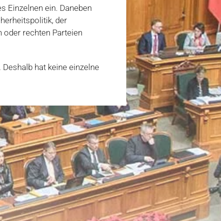
des Einzelnen ein. Daneben
erheitspolitik, der
n oder rechten Parteien
. Deshalb hat keine einzelne