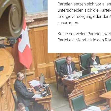
Parteien setzen sich vor alle
unterscheiden sich die Parte
Energieversorgung oder der A
zusammen.
Keine der vielen Parteien, we
Partei die Mehrheit in den Rä