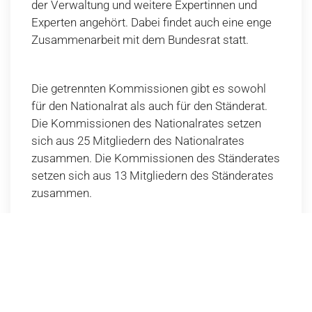
der Verwaltung und weitere Expertinnen und
Experten angehört. Dabei findet auch eine enge
Zusammenarbeit mit dem Bundesrat statt.
Die getrennten Kommissionen gibt es sowohl
für den Nationalrat als auch für den Ständerat.
Die Kommissionen des Nationalrates setzen
sich aus 25 Mitgliedern des Nationalrates
zusammen. Die Kommissionen des Ständerates
setzen sich aus 13 Mitgliedern des Ständerates
zusammen.
Es gibt je neun "
Sachbereichskommissionen
"
und je zwei "
Aufsichtskommissionen
".
Die Sachbereichskommissionen kümmern sich
um Themen wie Bildung, Verkehr, Gesundheit
oder Umwelt. Die Mitglieder der