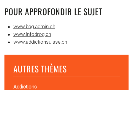
POUR APPROFONDIR LE SUJET
www.bag.admin.ch
www.infodrog.ch
www.addictionsuisse.ch
AUTRES THÈMES
Addictions
L’addiction est une maladie : les personnes qui
en souffrent...
Climat
La Suisse est plus sévèrement touchée par les
conséquences...